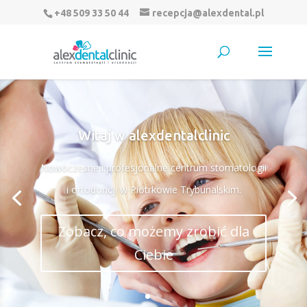
+48 509 33 50 44
recepcja@alexdental.pl
Witaj w alexdentalclinic
Nowoczesne i profesjonalne centrum stomatologii
i ortodoncji w Piotrkowie Trybunalskim.
Zobacz, co możemy zrobić dla
Ciebie